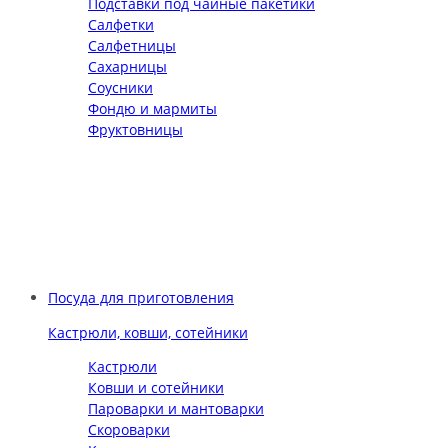
Подставки под чайные пакетики
Салфетки
Салфетницы
Сахарницы
Соусники
Фондю и мармиты
Фруктовницы
Посуда для приготовления
Кастрюли, ковши, сотейники
Кастрюли
Ковши и сотейники
Пароварки и мантоварки
Скороварки