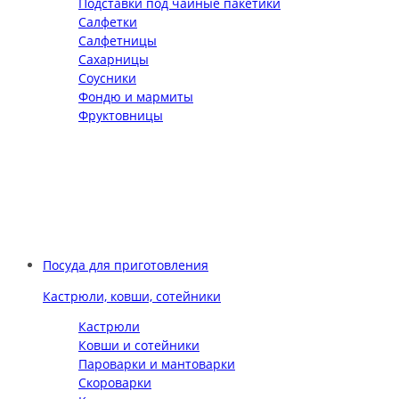
Подставки под чайные пакетики
Салфетки
Салфетницы
Сахарницы
Соусники
Фондю и мармиты
Фруктовницы
Посуда для приготовления
Кастрюли, ковши, сотейники
Кастрюли
Ковши и сотейники
Пароварки и мантоварки
Скороварки