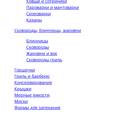
Ковши и сотейники
Пароварки и мантоварки
Скороварки
Казаны
Сковороды, блинницы, жаровни
Блинницы
Сковороды
Жаровни и вок
Сковороды гриль
Горшочки
Гриль и барбекю
Консервирование
Крышки
Мерные емкости
Миски
Формы для запекания