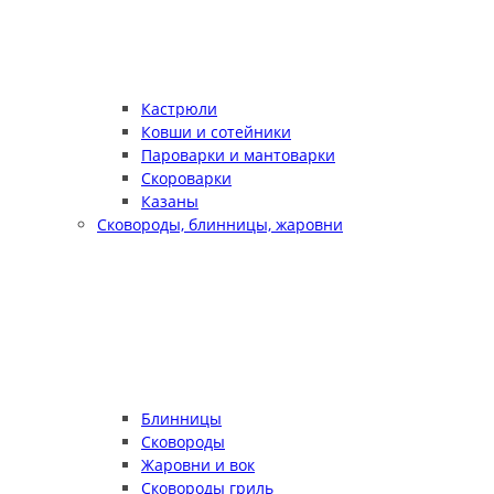
Кастрюли
Ковши и сотейники
Пароварки и мантоварки
Скороварки
Казаны
Сковороды, блинницы, жаровни
Блинницы
Сковороды
Жаровни и вок
Сковороды гриль