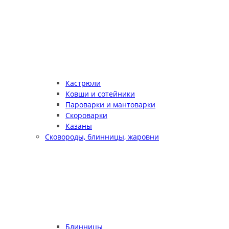
Кастрюли
Ковши и сотейники
Пароварки и мантоварки
Скороварки
Казаны
Сковороды, блинницы, жаровни
Блинницы