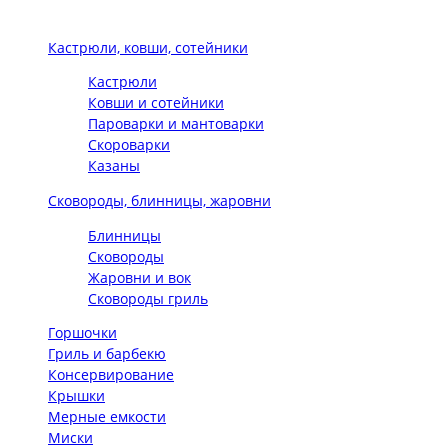
Кастрюли, ковши, сотейники
Кастрюли
Ковши и сотейники
Пароварки и мантоварки
Скороварки
Казаны
Сковороды, блинницы, жаровни
Блинницы
Сковороды
Жаровни и вок
Сковороды гриль
Горшочки
Гриль и барбекю
Консервирование
Крышки
Мерные емкости
Миски