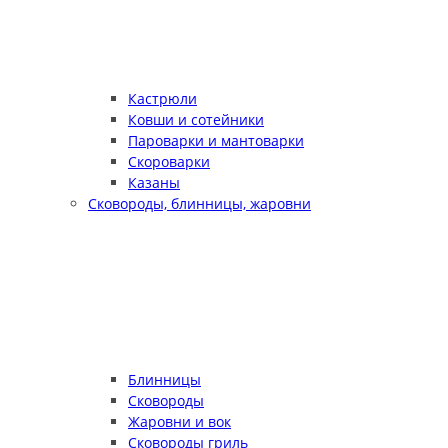
Кастрюли
Ковши и сотейники
Пароварки и мантоварки
Скороварки
Казаны
Сковороды, блинницы, жаровни
Блинницы
Сковороды
Жаровни и вок
Сковороды гриль