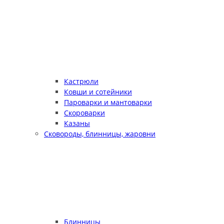
Кастрюли
Ковши и сотейники
Пароварки и мантоварки
Скороварки
Казаны
Сковороды, блинницы, жаровни
Блинницы