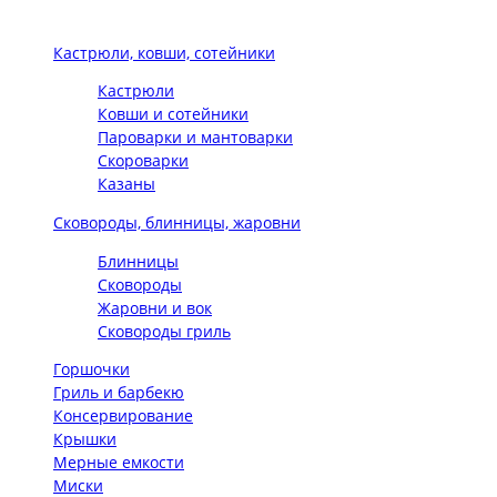
Кастрюли, ковши, сотейники
Кастрюли
Ковши и сотейники
Пароварки и мантоварки
Скороварки
Казаны
Сковороды, блинницы, жаровни
Блинницы
Сковороды
Жаровни и вок
Сковороды гриль
Горшочки
Гриль и барбекю
Консервирование
Крышки
Мерные емкости
Миски