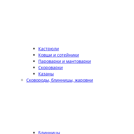
Кастрюли
Ковши и сотейники
Пароварки и мантоварки
Скороварки
Казаны
Сковороды, блинницы, жаровни
Блинницы