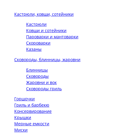
Кастрюли, ковши, сотейники
Кастрюли
Ковши и сотейники
Пароварки и мантоварки
Скороварки
Казаны
Сковороды, блинницы, жаровни
Блинницы
Сковороды
Жаровни и вок
Сковороды гриль
Горшочки
Гриль и барбекю
Консервирование
Крышки
Мерные емкости
Миски