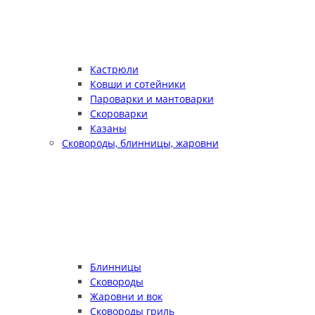
Кастрюли
Ковши и сотейники
Пароварки и мантоварки
Скороварки
Казаны
Сковороды, блинницы, жаровни
Блинницы
Сковороды
Жаровни и вок
Сковороды гриль