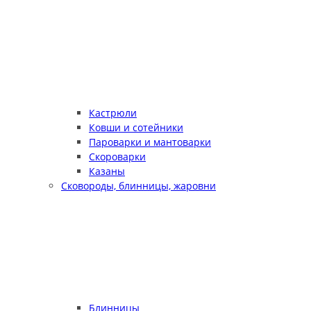
Кастрюли
Ковши и сотейники
Пароварки и мантоварки
Скороварки
Казаны
Сковороды, блинницы, жаровни
Блинницы