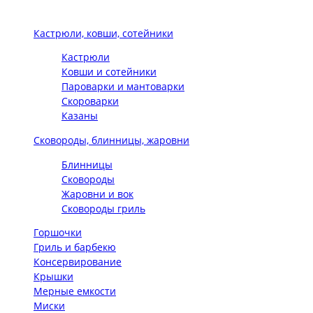
Кастрюли, ковши, сотейники
Кастрюли
Ковши и сотейники
Пароварки и мантоварки
Скороварки
Казаны
Сковороды, блинницы, жаровни
Блинницы
Сковороды
Жаровни и вок
Сковороды гриль
Горшочки
Гриль и барбекю
Консервирование
Крышки
Мерные емкости
Миски