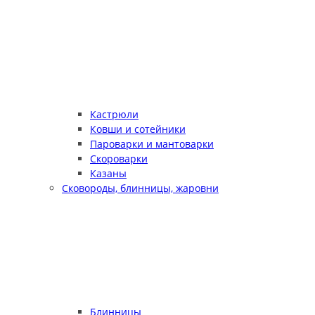
Кастрюли
Ковши и сотейники
Пароварки и мантоварки
Скороварки
Казаны
Сковороды, блинницы, жаровни
Блинницы