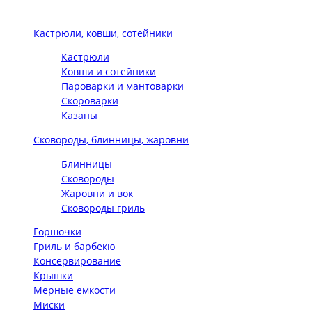
Кастрюли, ковши, сотейники
Кастрюли
Ковши и сотейники
Пароварки и мантоварки
Скороварки
Казаны
Сковороды, блинницы, жаровни
Блинницы
Сковороды
Жаровни и вок
Сковороды гриль
Горшочки
Гриль и барбекю
Консервирование
Крышки
Мерные емкости
Миски