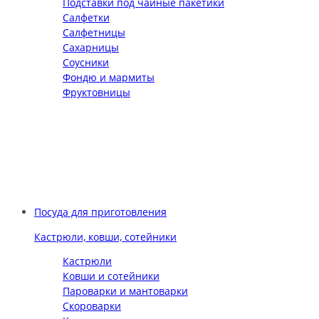
Подставки под чайные пакетики
Салфетки
Салфетницы
Сахарницы
Соусники
Фондю и мармиты
Фруктовницы
Посуда для приготовления
Кастрюли, ковши, сотейники
Кастрюли
Ковши и сотейники
Пароварки и мантоварки
Скороварки