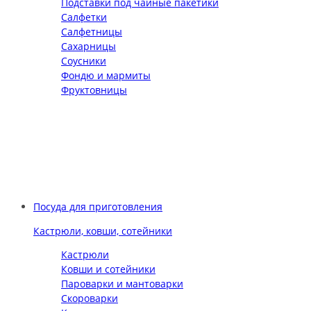
Подставки под чайные пакетики
Салфетки
Салфетницы
Сахарницы
Соусники
Фондю и мармиты
Фруктовницы
Посуда для приготовления
Кастрюли, ковши, сотейники
Кастрюли
Ковши и сотейники
Пароварки и мантоварки
Скороварки