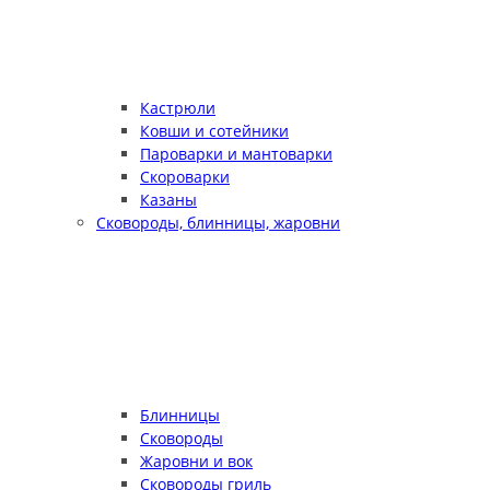
Кастрюли
Ковши и сотейники
Пароварки и мантоварки
Скороварки
Казаны
Сковороды, блинницы, жаровни
Блинницы
Сковороды
Жаровни и вок
Сковороды гриль