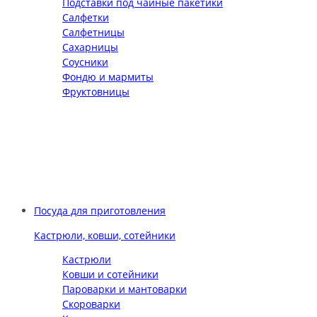
Подставки под чайные пакетики
Салфетки
Салфетницы
Сахарницы
Соусники
Фондю и мармиты
Фруктовницы
Посуда для приготовления
Кастрюли, ковши, сотейники
Кастрюли
Ковши и сотейники
Пароварки и мантоварки
Скороварки