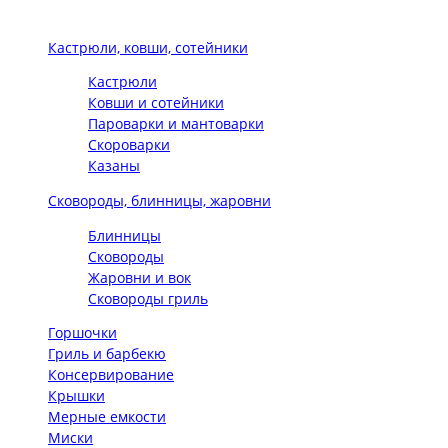
Кастрюли, ковши, сотейники
Кастрюли
Ковши и сотейники
Пароварки и мантоварки
Скороварки
Казаны
Сковороды, блинницы, жаровни
Блинницы
Сковороды
Жаровни и вок
Сковороды гриль
Горшочки
Гриль и барбекю
Консервирование
Крышки
Мерные емкости
Миски