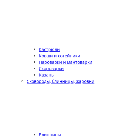
Кастрюли
Ковши и сотейники
Пароварки и мантоварки
Скороварки
Казаны
Сковороды, блинницы, жаровни
Блинницы