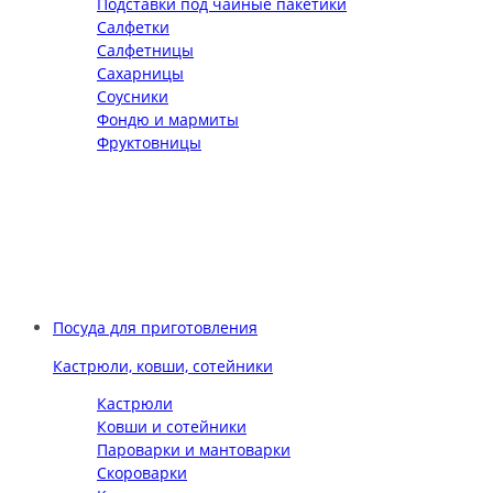
Подставки под чайные пакетики
Салфетки
Салфетницы
Сахарницы
Соусники
Фондю и мармиты
Фруктовницы
Посуда для приготовления
Кастрюли, ковши, сотейники
Кастрюли
Ковши и сотейники
Пароварки и мантоварки
Скороварки