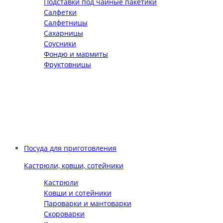
Подставки под чайные пакетики
Салфетки
Салфетницы
Сахарницы
Соусники
Фондю и мармиты
Фруктовницы
Посуда для приготовления
Кастрюли, ковши, сотейники
Кастрюли
Ковши и сотейники
Пароварки и мантоварки
Скороварки