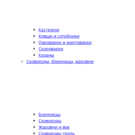
Кастрюли
Ковши и сотейники
Пароварки и мантоварки
Скороварки
Казаны
Сковороды, блинницы, жаровни
Блинницы
Сковороды
Жаровни и вок
Сковороды гриль