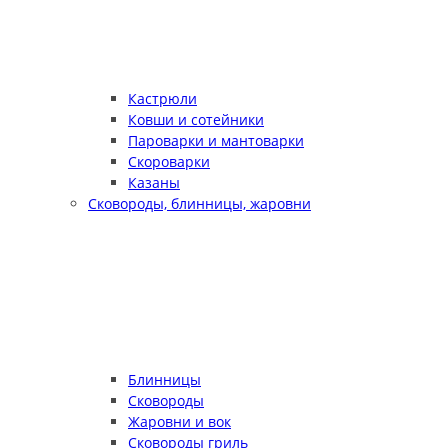
Кастрюли
Ковши и сотейники
Пароварки и мантоварки
Скороварки
Казаны
Сковороды, блинницы, жаровни
Блинницы
Сковороды
Жаровни и вок
Сковороды гриль