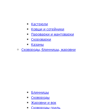
Кастрюли
Ковши и сотейники
Пароварки и мантоварки
Скороварки
Казаны
Сковороды, блинницы, жаровни
Блинницы
Сковороды
Жаровни и вок
Сковороды гриль