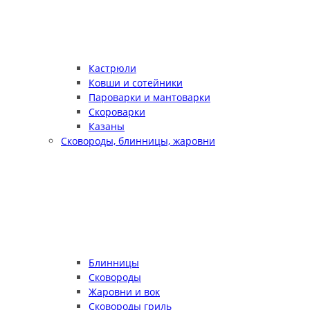
Кастрюли
Ковши и сотейники
Пароварки и мантоварки
Скороварки
Казаны
Сковороды, блинницы, жаровни
Блинницы
Сковороды
Жаровни и вок
Сковороды гриль