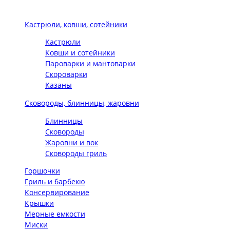
Кастрюли, ковши, сотейники
Кастрюли
Ковши и сотейники
Пароварки и мантоварки
Скороварки
Казаны
Сковороды, блинницы, жаровни
Блинницы
Сковороды
Жаровни и вок
Сковороды гриль
Горшочки
Гриль и барбекю
Консервирование
Крышки
Мерные емкости
Миски