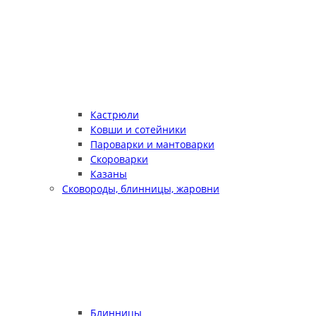
Кастрюли
Ковши и сотейники
Пароварки и мантоварки
Скороварки
Казаны
Сковороды, блинницы, жаровни
Блинницы