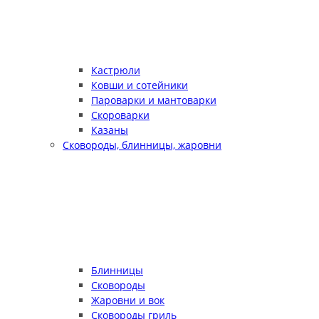
Кастрюли
Ковши и сотейники
Пароварки и мантоварки
Скороварки
Казаны
Сковороды, блинницы, жаровни
Блинницы
Сковороды
Жаровни и вок
Сковороды гриль