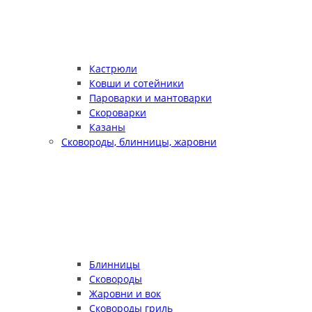
Кастрюли
Ковши и сотейники
Пароварки и мантоварки
Скороварки
Казаны
Сковороды, блинницы, жаровни
Блинницы
Сковороды
Жаровни и вок
Сковороды гриль