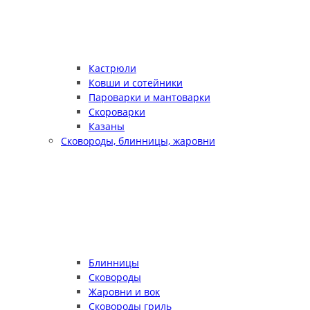
Кастрюли
Ковши и сотейники
Пароварки и мантоварки
Скороварки
Казаны
Сковороды, блинницы, жаровни
Блинницы
Сковороды
Жаровни и вок
Сковороды гриль