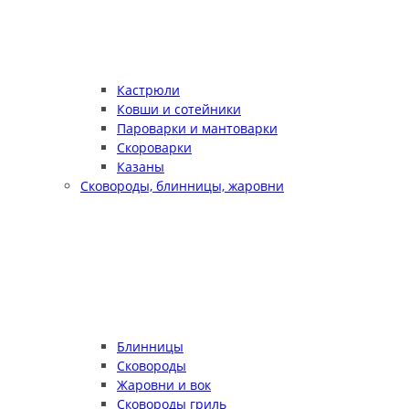
Кастрюли
Ковши и сотейники
Пароварки и мантоварки
Скороварки
Казаны
Сковороды, блинницы, жаровни
Блинницы
Сковороды
Жаровни и вок
Сковороды гриль