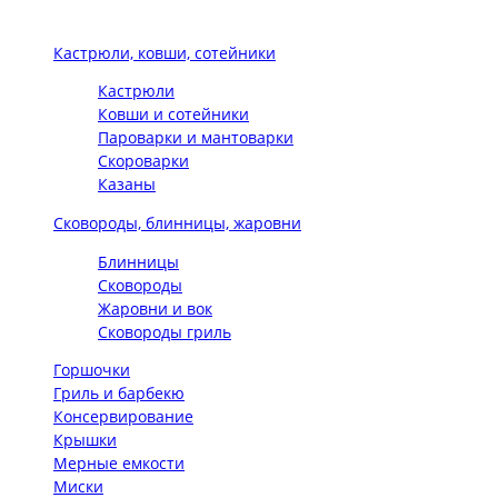
Кастрюли, ковши, сотейники
Кастрюли
Ковши и сотейники
Пароварки и мантоварки
Скороварки
Казаны
Сковороды, блинницы, жаровни
Блинницы
Сковороды
Жаровни и вок
Сковороды гриль
Горшочки
Гриль и барбекю
Консервирование
Крышки
Мерные емкости
Миски