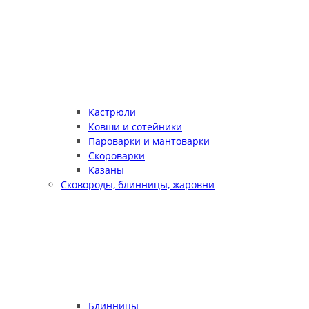
Кастрюли
Ковши и сотейники
Пароварки и мантоварки
Скороварки
Казаны
Сковороды, блинницы, жаровни
Блинницы