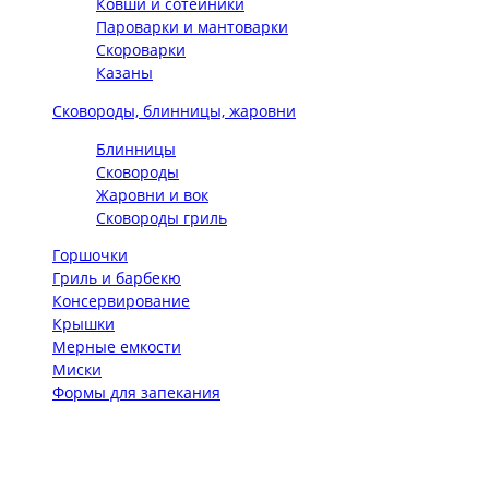
Ковши и сотейники
Пароварки и мантоварки
Скороварки
Казаны
Сковороды, блинницы, жаровни
Блинницы
Сковороды
Жаровни и вок
Сковороды гриль
Горшочки
Гриль и барбекю
Консервирование
Крышки
Мерные емкости
Миски
Формы для запекания