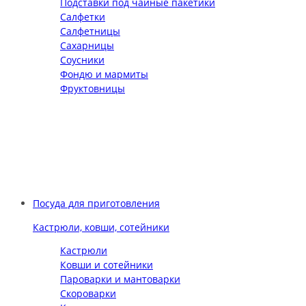
Подставки под чайные пакетики
Салфетки
Салфетницы
Сахарницы
Соусники
Фондю и мармиты
Фруктовницы
Посуда для приготовления
Кастрюли, ковши, сотейники
Кастрюли
Ковши и сотейники
Пароварки и мантоварки
Скороварки