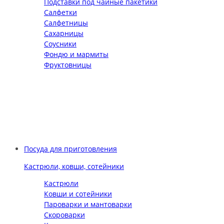
Подставки под чайные пакетики
Салфетки
Салфетницы
Сахарницы
Соусники
Фондю и мармиты
Фруктовницы
Посуда для приготовления
Кастрюли, ковши, сотейники
Кастрюли
Ковши и сотейники
Пароварки и мантоварки
Скороварки