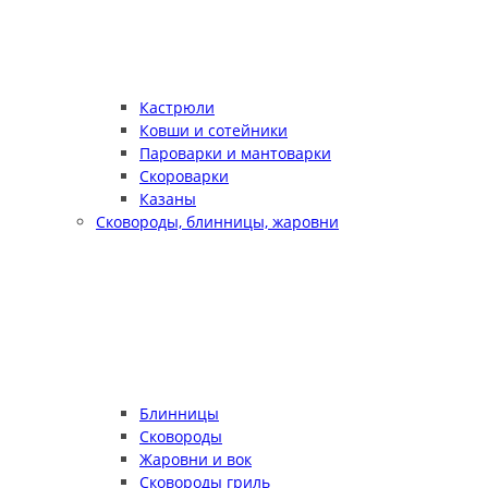
Кастрюли
Ковши и сотейники
Пароварки и мантоварки
Скороварки
Казаны
Сковороды, блинницы, жаровни
Блинницы
Сковороды
Жаровни и вок
Сковороды гриль