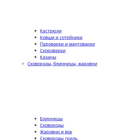
Кастрюли
Ковши и сотейники
Пароварки и мантоварки
Скороварки
Казаны
Сковороды, блинницы, жаровни
Блинницы
Сковороды
Жаровни и вок
Сковороды гриль