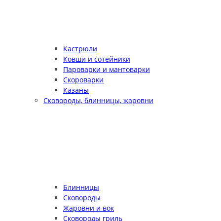
Кастрюли
Ковши и сотейники
Пароварки и мантоварки
Скороварки
Казаны
Сковороды, блинницы, жаровни
Блинницы
Сковороды
Жаровни и вок
Сковороды гриль