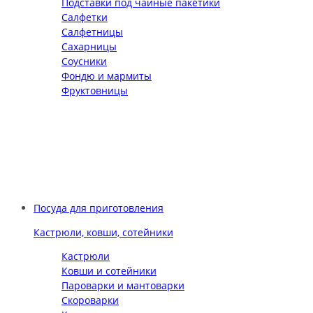
Подставки под чайные пакетики
Салфетки
Салфетницы
Сахарницы
Соусники
Фондю и мармиты
Фруктовницы
Посуда для приготовления
Кастрюли, ковши, сотейники
Кастрюли
Ковши и сотейники
Пароварки и мантоварки
Скороварки