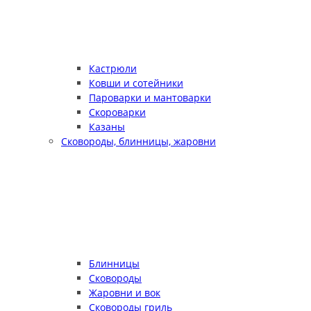
Кастрюли
Ковши и сотейники
Пароварки и мантоварки
Скороварки
Казаны
Сковороды, блинницы, жаровни
Блинницы
Сковороды
Жаровни и вок
Сковороды гриль