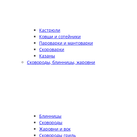
Кастрюли
Ковши и сотейники
Пароварки и мантоварки
Скороварки
Казаны
Сковороды, блинницы, жаровни
Блинницы
Сковороды
Жаровни и вок
Сковороды гриль