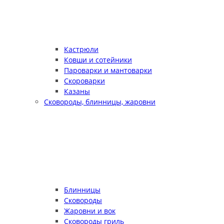
Кастрюли
Ковши и сотейники
Пароварки и мантоварки
Скороварки
Казаны
Сковороды, блинницы, жаровни
Блинницы
Сковороды
Жаровни и вок
Сковороды гриль