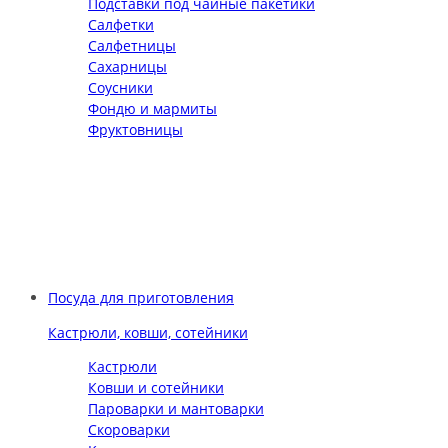
Подставки под чайные пакетики
Салфетки
Салфетницы
Сахарницы
Соусники
Фондю и мармиты
Фруктовницы
Посуда для приготовления
Кастрюли, ковши, сотейники
Кастрюли
Ковши и сотейники
Пароварки и мантоварки
Скороварки